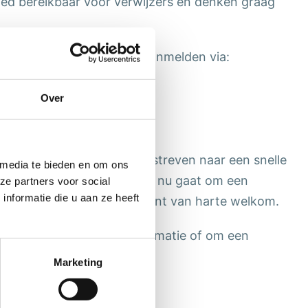
oed bereikbaar voor verwijzers en denken graag
s opnemen of een cliënt aanmelden via:
Over
n, heldere communicatie en streven naar een snelle
 media te bieden en om ons
ing voor uw cliënt. Of het nu gaat om een
ze partners voor social
nformatie die u aan ze heeft
eerst even overleggen: u bent van harte welkom.
et ons op voor meer informatie of om een
n.
Marketing