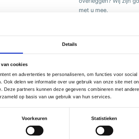
overleggen? Wij zijn g
met u mee.
U kunt contact met on
ZorgDomein
Details
E-mail
Telefonisch
 van cookies
Wij bieden korte lijne
ent en advertenties te personaliseren, om functies voor social
en passende zorgverlen
. Ook delen we informatie over uw gebruik van onze site met on
e. Deze partners kunnen deze gegevens combineren met andere i
formele verwijzing of 
erzameld op basis van uw gebruik van hun services.
Neem gerust contact m
verwijzing te bespreke
Voorkeuren
Statistieken