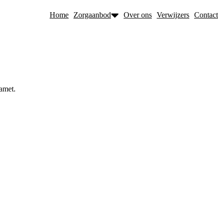
Home
Zorgaanbod
Over ons
Verwijzers
Contact
 amet.